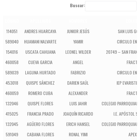
Buscar:
CÓDIGO
APELLIDOS
NOMBRES
COLEGI
114051
ANDRES HUARCAYA
JUNIOR JESÚS
SAN LUIS GO
589040
HUAMANI NALVARTE
YAMIR
CIRCULO ENI
154016
USCATA CAHUANA
LEONEL WILDER
20749 – SAN FRANC
460058
CUEVA GARCIA
ANGEL
FRACTA
589039
LAGUNA HURTADO
FABRIZIO
CIRCULO ENI
453018
QUISPE SÁNCHEZ
DARIEN SAÚL
IEP EVARISTE
460059
ROMERO CUBA
ALEXANDER
FRACTA
132046
QUISPE FLORES
LUIS JAHIR
COLEGIO PARROQUIAL 
415025
FRANCIA PRADO
JOAQUÍN RICARDO
I.E. APÓSTOL S
132045
AGÜERO FLORES
ERICH HANSEL
COLEGIO PARROQUIAL 
591049
CABANA FLORES
RONAL YIMI
APEXA