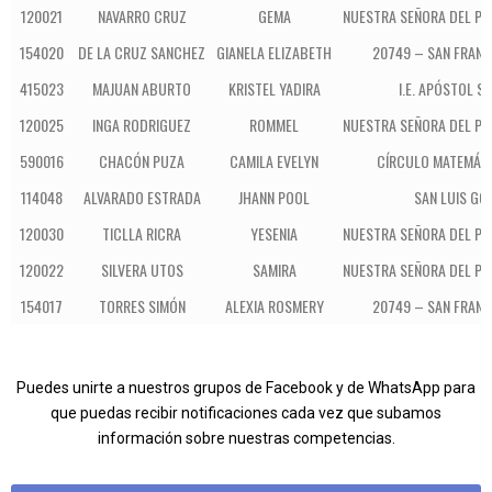
120021
NAVARRO CRUZ
GEMA
NUESTRA SEÑORA DEL P
154020
DE LA CRUZ SANCHEZ
GIANELA ELIZABETH
20749 – SAN FRANC
415023
MAJUAN ABURTO
KRISTEL YADIRA
I.E. APÓSTOL S
120025
INGA RODRIGUEZ
ROMMEL
NUESTRA SEÑORA DEL P
590016
CHACÓN PUZA
CAMILA EVELYN
CÍRCULO MATEMÁTI
114048
ALVARADO ESTRADA
JHANN POOL
SAN LUIS GO
120030
TICLLA RICRA
YESENIA
NUESTRA SEÑORA DEL P
120022
SILVERA UTOS
SAMIRA
NUESTRA SEÑORA DEL P
154017
TORRES SIMÓN
ALEXIA ROSMERY
20749 – SAN FRANC
Puedes unirte a nuestros grupos de Facebook y de WhatsApp para
que puedas recibir notificaciones cada vez que subamos
información sobre nuestras competencias.