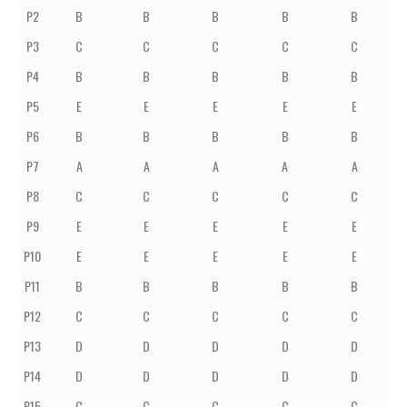
P2
B
B
B
B
B
P3
C
C
C
C
C
P4
B
B
B
B
B
P5
E
E
E
E
E
P6
B
B
B
B
B
P7
A
A
A
A
A
P8
C
C
C
C
C
P9
E
E
E
E
E
P10
E
E
E
E
E
P11
B
B
B
B
B
P12
C
C
C
C
C
P13
D
D
D
D
D
P14
D
D
D
D
D
P15
C
C
C
C
C