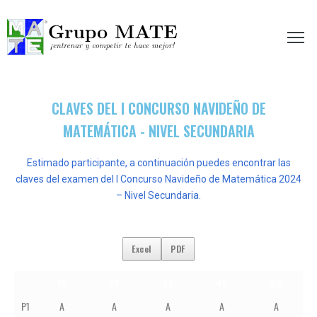
etir te hace mejor!
CLAVES DEL I CONCURSO NAVIDEÑO DE
MATEMÁTICA - NIVEL SECUNDARIA
Estimado participante, a continuación puedes encontrar las
claves del examen del I Concurso Navideño de Matemática 2024
– Nivel Secundaria.
Excel
PDF
1S
2S
3S
4S
5S
P1
A
A
A
A
A