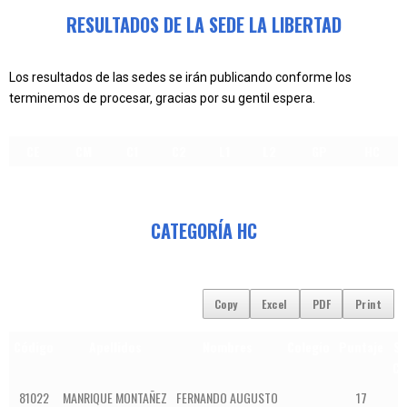
RESULTADOS DE LA SEDE LA LIBERTAD
Los resultados de las sedes se irán publicando conforme los
terminemos de procesar, gracias por su gentil espera.
CE
CM
C1
C2
L1
L2
GP
HC
CATEGORÍA HC
Copy
Excel
PDF
Print
Código
Apellidos
Nombres
Colegio
Puntaje
S
Co
81022
MANRIQUE MONTAÑEZ
FERNANDO AUGUSTO
17
1