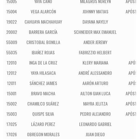
15005
YAYA CANO
MILAGROS NORLYN
APÓSTO
15004
VEGA ALARCÓN
JOHNNY MATIAS
APÓSTO
19022
CAHUAYA MACHAHUAY
DAYANA NAYELY
I
20002
BARRERA GARCÍA
SCHNEIDER MAX EMANUEL
55009
CRISTOBAL BONILLA
ANDER JEREMY
55035
IBAÑEZ ROJAS
FABRIZZIO HELBERT
12010
INGA DE LA CRUZ
KLERY MARIANA
APÓST
12012
YAYA HILASACA
ANDRÉ ALESSANDRO
APÓST
12011
SÁNCHEZ JAIMES
AARÓN ARTURO
APÓST
15001
BRAVO MACHA
AILTON GIAN LUCA
APÓSTO
15002
CHAMILCO SUÁREZ
MAYRA JELITZA
APÓSTO
15003
QUISPE SILVA
PEDRO ALEJANDRO
APÓSTO
17025
LÁZARO PEREZ
LEONARDO GABRIEL
17026
OBREGON MORALES
JUAN DIEGO