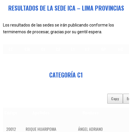
RESULTADOS DE LA SEDE ICA – LIMA PROVINCIAS
Los resultados de las sedes se irán publicando conforme los
terminemos de procesar, gracias por su gentil espera.
CE
CM
C1
C2
L1
L2
GP
HC
CATEGORÍA C1
Copy
Exc
Código
Apellidos
Nombres
20012
ROQUE HUARIPOMA
ÁNGEL ADRIANO