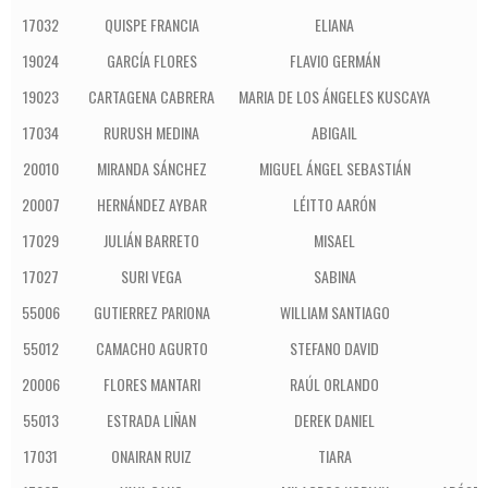
17032
QUISPE FRANCIA
ELIANA
19024
GARCÍA FLORES
FLAVIO GERMÁN
I
19023
CARTAGENA CABRERA
MARIA DE LOS ÁNGELES KUSCAYA
I
17034
RURUSH MEDINA
ABIGAIL
20010
MIRANDA SÁNCHEZ
MIGUEL ÁNGEL SEBASTIÁN
20007
HERNÁNDEZ AYBAR
LÉITTO AARÓN
17029
JULIÁN BARRETO
MISAEL
17027
SURI VEGA
SABINA
55006
GUTIERREZ PARIONA
WILLIAM SANTIAGO
55012
CAMACHO AGURTO
STEFANO DAVID
20006
FLORES MANTARI
RAÚL ORLANDO
55013
ESTRADA LIÑAN
DEREK DANIEL
17031
ONAIRAN RUIZ
TIARA