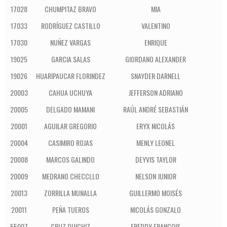
17028
CHUMPITAZ BRAVO
MIA
17033
RODRÍGUEZ CASTILLO
VALENTINO
17030
NUÑEZ VARGAS
ENRIQUE
19025
GARCIA SALAS
GIORDANO ALEXANDER
I
19026
HUARIPAUCAR FLORINDEZ
SNAYDER DARNELL
I
20003
CAHUA UCHUYA
JEFFERSON ADRIANO
20005
DELGADO MAMANI
RAÚL ANDRÉ SEBASTIÁN
20001
AGUILAR GREGORIO
ERYX NICOLÁS
20004
CASIMIRO ROJAS
MENLY LEONEL
20008
MARCOS GALINDO
DEYVIS TAYLOR
20009
MEDRANO CHECCLLO
NELSON JUNIOR
20013
ZORRILLA MUNALLA
GUILLERMO MOISÉS
20011
PEÑA TUEROS
NICOLÁS GONZALO
55007
CRUZ QUICHIZ
FREDDY FRANCOIS