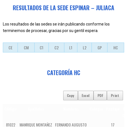
RESULTADOS DE LA SEDE ESPINAR – JULIACA
Los resultados de las sedes se irán publicando conforme los
terminemos de procesar, gracias por su gentil espera.
CE
CM
C1
C2
L1
L2
GP
HC
CATEGORÍA HC
Copy
Excel
PDF
Print
Código
Apellidos
Nombres
Colegio
Puntaje
S
Co
81022
MANRIQUE MONTAÑEZ
FERNANDO AUGUSTO
17
1