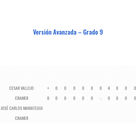
Versión Avanzada – Grado 9
P1
P2
P3
P4
P5
P6
P7
P1
P2
P3
P4
P5
COLEGIO
P1
P2
P3
P4
P5
P6
P7
P1
P2
P3
P
CESAR VALLEJO
+
0
0
0
0
0
0
4
0
0
0
CRAMER
0
0
0
0
0
0
-.
0
0
0
0
JOSÉ CARLOS MARIATEGUI
CRAMER