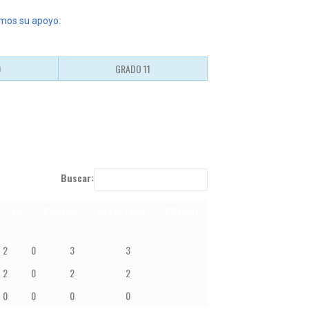
emos su apoyo.
0
GRADO 11
Buscar:
P5
PUNTOS
RESULTADO
PREMIO
P4
P5
PUNTOS
RESULTADO
PREMIO
2
0
3
3
2
0
2
2
0
0
0
0