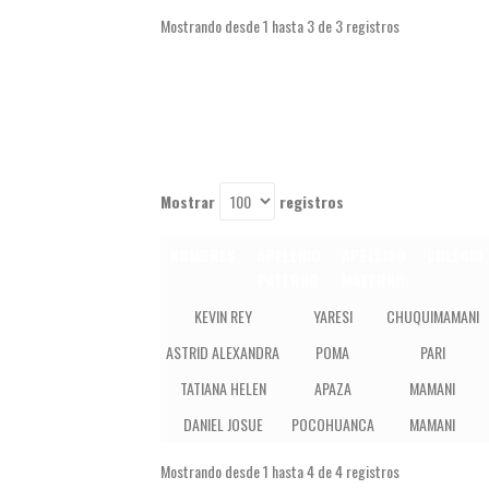
Mostrando desde 1 hasta 3 de 3 registros
Mostrar
registros
NOMBRES
APELLIDO
APELLIDO
COLEGIO
PATERNO
MATERNO
NOMBRES
APELLIDO
APELLIDO
KEVIN REY
YARESI
CHUQUIMAMANI
PATERNO
MATERNO
ASTRID ALEXANDRA
POMA
PARI
TATIANA HELEN
APAZA
MAMANI
DANIEL JOSUE
POCOHUANCA
MAMANI
Mostrando desde 1 hasta 4 de 4 registros