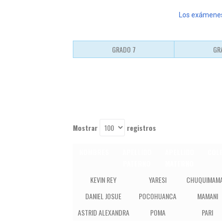
Los exámenes 
GRADO 7
GR
Mostrar
registros
NOMBRES
APELLIDO
APELLIDO
COL
PATERNO
MATERNO
NOMBRES
APELLIDO
APELLIDO
KEVIN REY
YARESI
CHUQUIMAMA
PATERNO
MATERNO
DANIEL JOSUE
POCOHUANCA
MAMANI
ASTRID ALEXANDRA
POMA
PARI