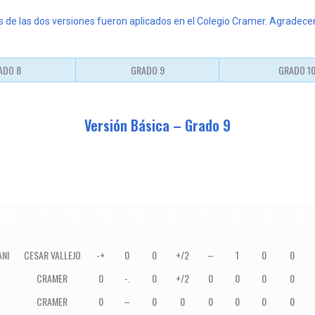
de las dos versiones fueron aplicados en el Colegio Cramer. Agradec
ADO 8
GRADO 9
GRADO 1
Versión Básica – Grado 9
EGIO
P1
P2
P3
P4
P5
P1
P2
P3
P4
COLEGIO
P1
P2
P3
P4
P5
P1
P2
P3
NI
CESAR VALLEJO
-+
0
0
+/2
–
1
0
0
CRAMER
0
-.
0
+/2
0
0
0
0
CRAMER
0
–
0
0
0
0
0
0